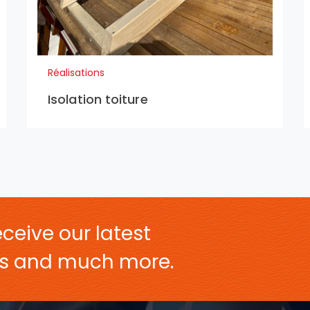
Réalisations
Isolation toiture
ceive our latest
ers and much more.