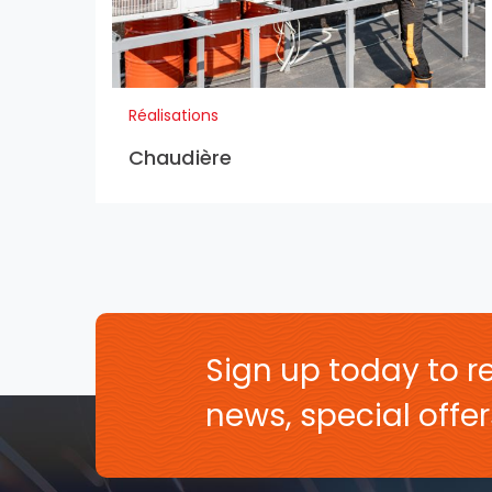
Réalisations
Chaudière
Sign up today to re
news, special off